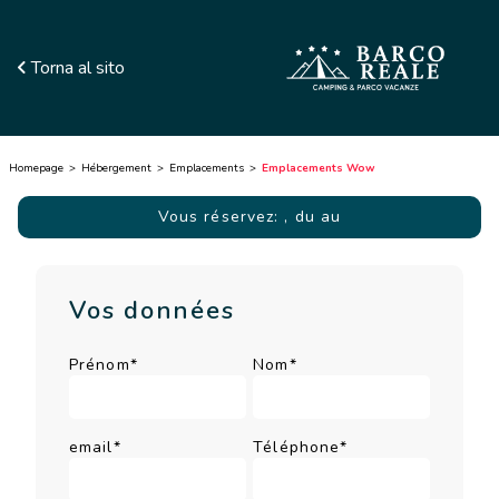
Torna al sito
Homepage
Hébergement
Emplacements
Emplacements Wow
Vous réservez:
, du au
Vos données
Prénom*
Nom*
email*
Téléphone*