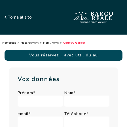
Torna al sito
Homepage
Hébergement
Mobil-home
Country Garden
Vous réservez:
, avec lits
, du au
Vos données
Prénom*
Nom*
email*
Téléphone*