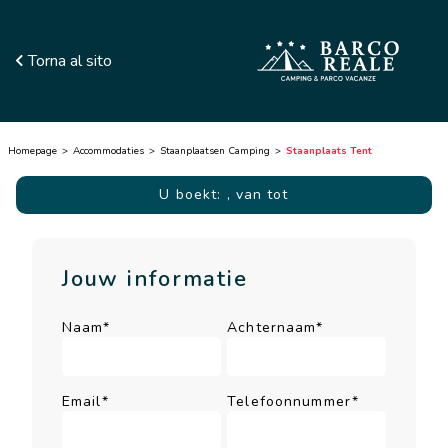
Torna al sito
Homepage
Accommodaties
Staanplaatsen Camping
Staanplaats Tent
U boekt:
, van tot
Jouw informatie
Naam*
Achternaam*
Email*
Telefoonnummer*