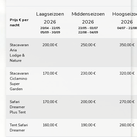
Contact
Laagseizoen
Middenseizoen
Hoogseizo
Werk met ons
Prijs € per
2026
2026
2026
nacht
20/04 - 22/05
23/05 - 03/07
04/07 - 21/08
LINGUE
05/09 - 30/09
22/08 - 04/09
IT
EN
FR
DE
Stacavaran
200,00 €
250,00 €
350,00 €
Aria
Lodge &
Nature
Stacavaran
170,00 €
230,00 €
320,00 €
Ciclamino
Super
Garden
Safari
170,00 €
200,00 €
270,00 €
Dreamer
Plus Tent
Tent Safari
160,00 €
190,00 €
260,00 €
Dreamer