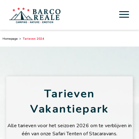
Accommodaties
Homepage
Tarieven 2024
Voorzieningen
Activiteiten
Esperienze
Tarieven
Cicloturismo
Vakantiepark
Omgeving
Alle tarieven voor het seizoen 2026 om te verblijven in
Ontdek Toscane
één van onze Safari Tenten of Stacaravans.