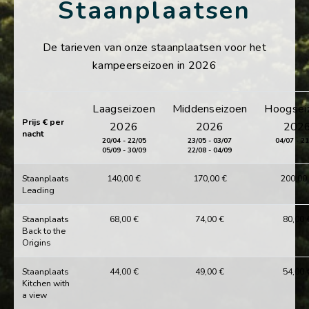
Staanplaatsen
De tarieven van onze staanplaatsen voor het
kampeerseizoen in 2026
Laagseizoen
Middenseizoen
Hoogsei
Prijs € per
2026
2026
202
nacht
20/04 - 22/05
23/05 - 03/07
04/07 - 2
05/09 - 30/09
22/08 - 04/09
Staanplaats
140,00 €
170,00 €
200,00
Leading
Staanplaats
68,00 €
74,00 €
80,00 
Back to the
Origins
Staanplaats
44,00 €
49,00 €
54,00 
Kitchen with
a view