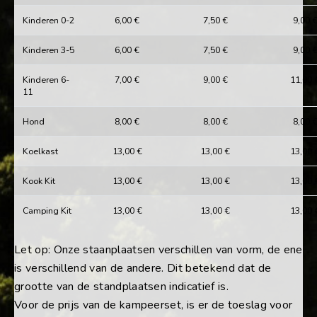
Kinderen 0-2
6,00 €
7,50 €
9,00 
Kinderen 3-5
6,00 €
7,50 €
9,00 
Kinderen 6-
7,00 €
9,00 €
11,00 
11
Hond
8,00 €
8,00 €
8,00 
Koelkast
13,00 €
13,00 €
13,00 
Kook Kit
13,00 €
13,00 €
13,00 
Camping Kit
13,00 €
13,00 €
13,00 
Let op: Onze staanplaatsen verschillen van vorm, de ene
is verschillend van de andere. Dit betekend dat de
grootte van de standplaatsen indicatief is.
Voor de prijs van de kampeerset, is er de toeslag voor