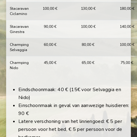
Stacaravan
100,00 €
130,00 €
180,00 €
Ciclamino
Stacaravan
90,00 €
100,00 €
140,00 €
Ginestra
Charmping
60,00 €
80,00 €
100,00 €
Selvaggia
Charmping
45,00 €
65,00 €
75,00 €
Nido
Eindschoonmaak: 40 € (15€ voor Selvaggia en
Nido)
Einschoonmaak in geval van aanwezige huisdieren:
90 €
Latere verschoning van het linnengoed: € 5 per
persoon voor het bed, € 5 per persoon voor de