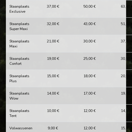
Staanplaats
37,00 €
50,00 €
63,00 
Exclusive
Staanplaats
32,00 €
43,00 €
51,00 
Super Maxi
Staanplaats
21,00 €
30,00 €
37,00 
Maxi
Staanplaats
19,00 €
25,00 €
30,50 
Confort
Staanplaats
15,00 €
18,00 €
20,50 
Plus
Staanplaats
14,00 €
17,00 €
19,00 
Wow
Staanplaats
10,00 €
12,00 €
14,00 
Tent
Volwassenen
9,00 €
12,00 €
15,00 