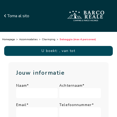
Torna al sito
Homepage
Accommodaties
Charmping
Selvaggia (max 4 personen)
U boekt:
, van tot
Jouw informatie
Naam*
Achternaam*
Email*
Telefoonnummer*