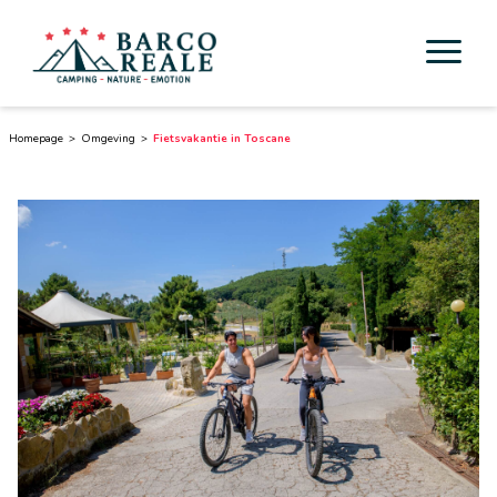
Accommodaties
Homepage
Omgeving
Fietsvakantie in Toscane
Voorzieningen
Activiteiten
Esperienze
Cicloturismo
Omgeving
Ontdek Toscane