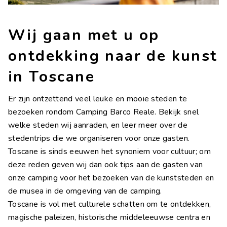
Contact
Werk met ons
Wij gaan met u op
LINGUE
ontdekking naar de kunst
IT
EN
FR
DE
in Toscane
Er zijn ontzettend veel leuke en mooie steden te
bezoeken rondom Camping Barco Reale. Bekijk snel
welke steden wij aanraden, en leer meer over de
stedentrips die we organiseren voor onze gasten.
Toscane is sinds eeuwen het synoniem voor cultuur; om
deze reden geven wij dan ook tips aan de gasten van
onze camping voor het bezoeken van de kunststeden en
de musea in de omgeving van de camping.
Toscane is vol met culturele schatten om te ontdekken,
magische paleizen, historische middeleeuwse centra en