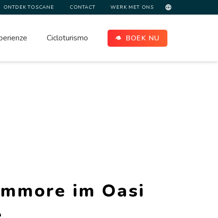
ONTDEK TOSCANE
CONTACT
WERK MET ONS
perienze
Cicloturismo
BOEK NU
Ammore im Oasi
e