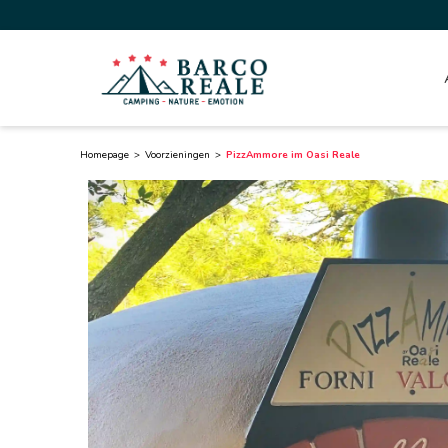
Homepage
Voorzieningen
PizzAmmore im Oasi Reale