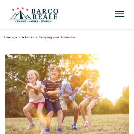
Hébergement
Homepage
Activités
Camping avec Animation
Services
Activités
Esperienze
Cicloturismo
Autours
Découverte de la Toscane