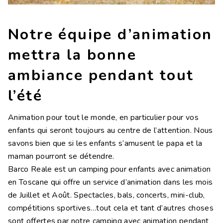
Contacts
Travaille avec nous
Notre équipe d’animation
LINGUE
mettra la bonne
IT
EN
NL
DE
ambiance pendant tout
l’été
Animation pour tout le monde, en particulier pour vos
enfants qui seront toujours au centre de l’attention. Nous
savons bien que si les enfants s’amusent le papa et la
maman pourront se détendre.
Barco Reale est un camping pour enfants avec animation
en Toscane qui offre un service d’animation dans les mois
de Juillet et Août. Spectacles, bals, concerts, mini-club,
compétitions sportives…tout cela et tant d’autres choses
sont offertes par notre camping avec animation pendant