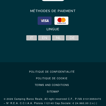
MÉTHODES DE PAIEMENT
LINGUE
IT
EN
NL
DE
POLITIQUE DE CONFIDENTIALITÉ
POLITIQUE DE COOKIE
TERMS AND CONDITIONS
SITEMAP
© 2026 Camping Barco Reale, All right reserved C.F., P.IVA 01013950470
– N° R.E.A. C.C.I.A.A. Pistoia 112140 Cap.Sociale: € 24.960,00 (i.v.) |