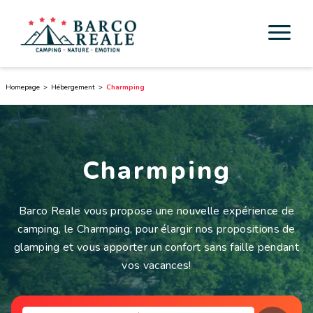
Hébergement
Homepage
Hébergement
Charmping
Services
Activités
Charmping
Esperienze
Barco Reale vous propose une nouvelle expérience de
Cicloturismo
camping, le Charmping, pour élargir nos propositions de
glamping et vous apporter un confort sans faille pendant
Autours
vos vacances!
Découverte de la Toscane