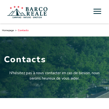
Hébergement
Homepage
Contacts
Services
Activités
Contacts
Esperienze
N'hésitez pas à nous contacter en cas de besoin, nous
Cicloturismo
serons heureux de vous aider.
Autours
Découverte de la Toscane