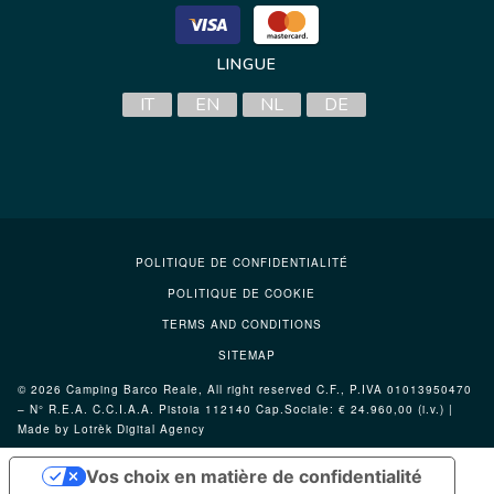
LINGUE
IT
EN
NL
DE
POLITIQUE DE CONFIDENTIALITÉ
POLITIQUE DE COOKIE
TERMS AND CONDITIONS
SITEMAP
© 2026 Camping Barco Reale, All right reserved C.F., P.IVA 01013950470
– N° R.E.A. C.C.I.A.A. Pistoia 112140 Cap.Sociale: € 24.960,00 (i.v.) |
Made by Lotrèk
Digital Agency
Vos choix en matière de confidentialité