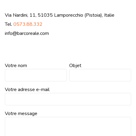
Contacts
Via Nardini, 11, 51035 Lamporecchio (Pistoia), Italie
Travaille avec nous
Tel.
0573.88.332
LINGUE
info@barcoreale.com
IT
EN
NL
DE
Votre nom
Objet
Votre adresse e-mail
Votre message