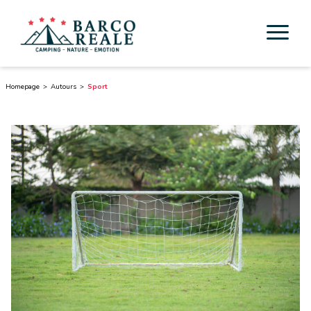
Hébergement
Homepage
Autours
Sport
Services
Activités
Esperienze
Cicloturismo
Autours
Découverte de la Toscane