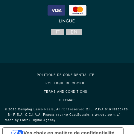
LINGUE
IT
EN
POLITIQUE DE CONFIDENTIALITÉ
POLITIQUE DE COOKIE
TERMS AND CONDITIONS
SITEMAP
© 2026 Camping Barco Reale, All right reserved C.F., P.IVA 01013950470
– N° R.E.A. C.C.I.A.A. Pistoia 112140 Cap.Sociale: € 24.960,00 (i.v.) |
Made by Lotrèk
Digital Agency
Vos choix en matière de confidentialité