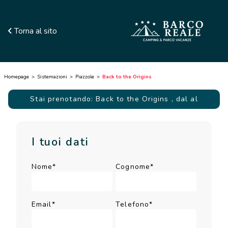
Torna al sito
Homepage
Sistemazioni
Piazzole
Back to the Origins
Stai prenotando: Back to the Origins
, dal al
I tuoi dati
Nome*
Cognome*
Email*
Telefono*