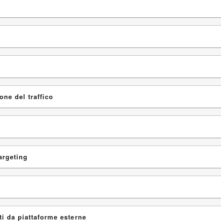
one del traffico
argeting
ti da piattaforme esterne