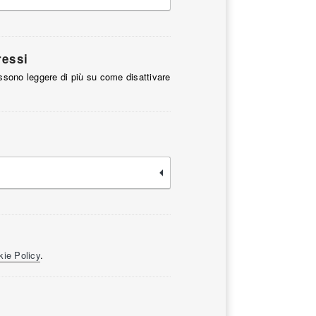
ressi
ossono leggere di più su come disattivare
ie Policy
.