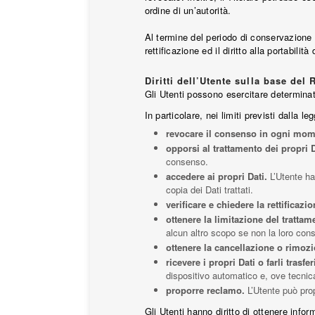
ordine di un’autorità.
Al termine del periodo di conservazione i
rettificazione ed il diritto alla portabili
Diritti dell’Utente sulla base de
Gli Utenti possono esercitare determinati d
In particolare, nei limiti previsti dalla leg
revocare il consenso in ogni mom
opporsi al trattamento dei propri D
consenso.
accedere ai propri Dati.
L’Utente ha 
copia dei Dati trattati.
verificare e chiedere la rettificazio
ottenere la limitazione del trattam
alcun altro scopo se non la loro con
ottenere la cancellazione o rimozi
ricevere i propri Dati o farli trasfer
dispositivo automatico e, ove tecnicam
proporre reclamo.
L’Utente può prop
Gli Utenti hanno diritto di ottenere infor