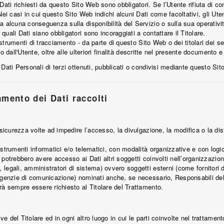
Dati richiesti da questo Sito Web sono obbligatori. Se l’Utente rifiuta di c
ei casi in cui questo Sito Web indichi alcuni Dati come facoltativi, gli Uten
a alcuna conseguenza sulla disponibilità del Servizio o sulla sua operativi
uali Dati siano obbligatori sono incoraggiati a contattare il Titolare.
i strumenti di tracciamento - da parte di questo Sito Web o dei titolari dei se
esto dall'Utente, oltre alle ulteriori finalità descritte nel presente documento 
Dati Personali di terzi ottenuti, pubblicati o condivisi mediante questo Si
amento dei Dati raccolti
 sicurezza volte ad impedire l’accesso, la divulgazione, la modifica o la di
strumenti informatici e/o telematici, con modalità organizzative e con logic
si, potrebbero avere accesso ai Dati altri soggetti coinvolti nell’organizzaz
egali, amministratori di sistema) ovvero soggetti esterni (come fornitori di s
agenzie di comunicazione) nominati anche, se necessario, Responsabili del
rà sempre essere richiesto al Titolare del Trattamento.
ve del Titolare ed in ogni altro luogo in cui le parti coinvolte nel trattament