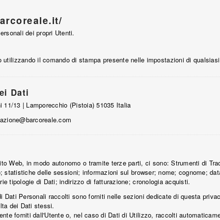
rcoreale.it/
rsonali dei propri Utenti.
tilizzando il comando di stampa presente nelle impostazioni di qualsiasi
ei Dati
ini 11/13 | Lamporecchio (Pistoia) 51035 Italia
azione@barcoreale.com
Sito Web, in modo autonomo o tramite terze parti, ci sono: Strumenti di Tra
vo; statistiche delle sessioni; informazioni sul browser; nome; cognome; dat
ie tipologie di Dati; indirizzo di fatturazione; cronologia acquisti.
i Dati Personali raccolti sono forniti nelle sezioni dedicate di questa priva
lta dei Dati stessi.
te forniti dall'Utente o, nel caso di Dati di Utilizzo, raccolti automatica