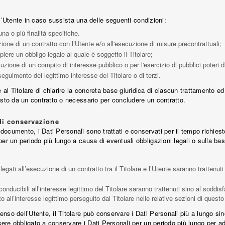
 all’Utente in caso sussista una delle seguenti condizioni:
na o più finalità specifiche.
ione di un contratto con l’Utente e/o all'esecuzione di misure precontrattuali;
iere un obbligo legale al quale è soggetto il Titolare;
zione di un compito di interesse pubblico o per l'esercizio di pubblici poteri di 
seguimento del legittimo interesse del Titolare o di terzi.
 Titolare di chiarire la concreta base giuridica di ciascun trattamento ed i
isto da un contratto o necessario per concludere un contratto.
 di conservazione
cumento, i Dati Personali sono trattati e conservati per il tempo richiesto 
per un periodo più lungo a causa di eventuali obbligazioni legali o sulla ba
llegati all’esecuzione di un contratto tra il Titolare e l’Utente saranno trattenu
riconducibili all’interesse legittimo del Titolare saranno trattenuti sino al soddi
ito all’interesse legittimo perseguito dal Titolare nelle relative sezioni di ques
enso dell’Utente, il Titolare può conservare i Dati Personali più a lungo 
ssere obbligato a conservare i Dati Personali per un periodo più lungo per 