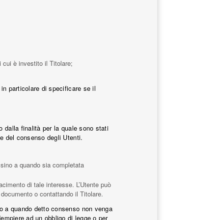
cui è investito il Titolare;
n particolare di specificare se il
dalla finalità per la quale sono stati
se del consenso degli Utenti.
ti sino a quando sia completata
sfacimento di tale interesse. L’Utente può
to documento o contattando il Titolare.
sino a quando detto consenso non venga
adempiere ad un obbligo di legge o per