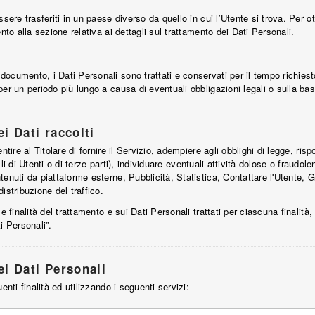
sere trasferiti in un paese diverso da quello in cui l’Utente si trova. Per ot
nto alla sezione relativa ai dettagli sul trattamento dei Dati Personali.
cumento, i Dati Personali sono trattati e conservati per il tempo richiesto 
per un periodo più lungo a causa di eventuali obbligazioni legali o sulla ba
ei Dati raccolti
ntire al Titolare di fornire il Servizio, adempiere agli obblighi di legge, ris
uelli di Utenti o di terze parti), individuare eventuali attività dolose o fraudol
tenuti da piattaforme esterne, Pubblicità, Statistica, Contattare l'Utente
istribuzione del traffico.
e finalità del trattamento e sui Dati Personali trattati per ciascuna finalità,
i Personali”.
ei Dati Personali
enti finalità ed utilizzando i seguenti servizi: