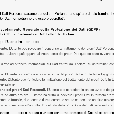
 Dati Personali saranno cancellati. Pertanto, allo spirare di tale termine il 
tà dei Dati non potranno più essere esercitati.
l Regolamento Generale sulla Protezione dei Dati (GDPR)
iritti con riferimento ai Dati trattati dal Titolare.
ge, l’Utente ha il diritto di:
ento.
L’Utente può revocare il consenso al trattamento dei propri Dati Perso
ati.
L’Utente può opporsi al trattamento dei propri Dati quando esso avviene in
diritto ad ottenere informazioni sui Dati trattati dal Titolare, su determinati a
ne.
L’Utente può verificare la correttezza dei propri Dati e richiederne l’aggior
ento.
L’Utente può richiedere la limitazione del trattamento dei propri Dati. In tal
servazione.
one dei propri Dati Personali.
L’Utente può richiedere la cancellazione dei pro
ire ad altro titolare.
L’Utente ha diritto di ricevere i propri Dati in formato str
ente fattibile, di ottenerne il trasferimento senza ostacoli ad un altro titolare
orre un reclamo all’autorità di controllo della protezione dei dati personali com
mazioni in merito alla base giuridica per il trasferimento di Dati all'estero 