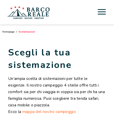
Sistemazioni
Homepage
Sistemazioni
Servizi
Scegli la tua
Attività
sistemazione
Esperienze
Un’ampia scelta di sistemazioni per tutte le
Cicloturismo
esigenze. Il nostro campeggio 4 stelle offre tutti i
comfort sia per chi viaggia in coppia sia per chi ha una
Nei dintorni
famiglia numerosa. Puoi scegliere tra tenda safari,
Scoprire la Toscana
casa mobile o piazzola.
Ecco la
mappa del nostro campeggio