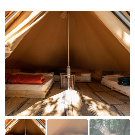
Contatti
Lavora con noi
LINGUE
EN
NL
FR
DE