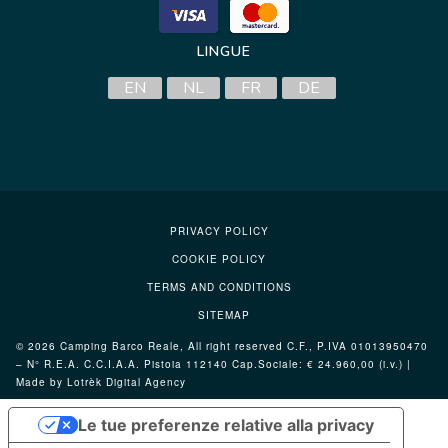
LINGUE
EN
NL
FR
DE
PRIVACY POLICY
COOKIE POLICY
TERMS AND CONDITIONS
SITEMAP
© 2026 Camping Barco Reale, All right reserved C.F., P.IVA 01013950470
– N° R.E.A. C.C.I.A.A. Pistoia 112140 Cap.Sociale: € 24.960,00 (i.v.) |
Made by Lotrèk
Digital Agency
Le tue preferenze relative alla privacy