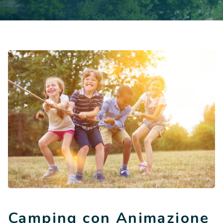
Contatti
Lavora con noi
LINGUE
EN
NL
FR
DE
Camping con Animazione