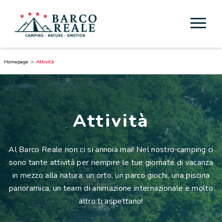
Sistemazioni
Homepage
Attività
Servizi
Attività
Attività
Esperienze
Al Barco Reale non ci si annoia mai! Nel nostro camping ci
Cicloturismo
sono tante attività per riempire le tue giornate di vacanza
in mezzo alla natura: un orto, un parco giochi, una piscina
Nei dintorni
panoramica, un team di animazione internazionale e molto
altro ti aspettano!
Scoprire la Toscana