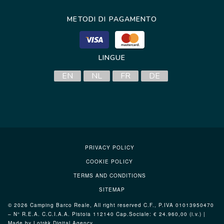
METODI DI PAGAMENTO
LINGUE
EN
NL
FR
DE
PRIVACY POLICY
COOKIE POLICY
TERMS AND CONDITIONS
SITEMAP
© 2026 Camping Barco Reale, All right reserved C.F., P.IVA 01013950470
– N° R.E.A. C.C.I.A.A. Pistoia 112140 Cap.Sociale: € 24.960,00 (i.v.) |
Made by Lotrèk
Digital Agency