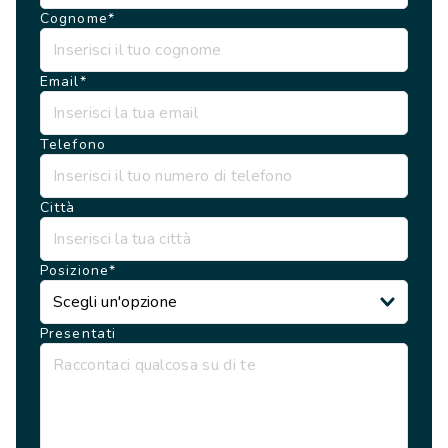
Contatti
Cognome*
Lavora con noi
Email*
LINGUE
EN
NL
FR
DE
Telefono
Città
Posizione*
Scegli un'opzione
Presentati