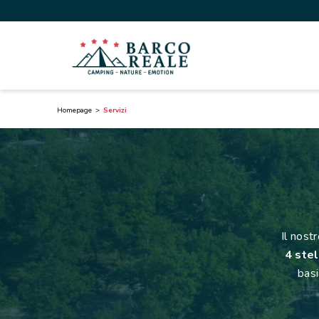
Homepage
Servizi
Il nost
4 ste
basi