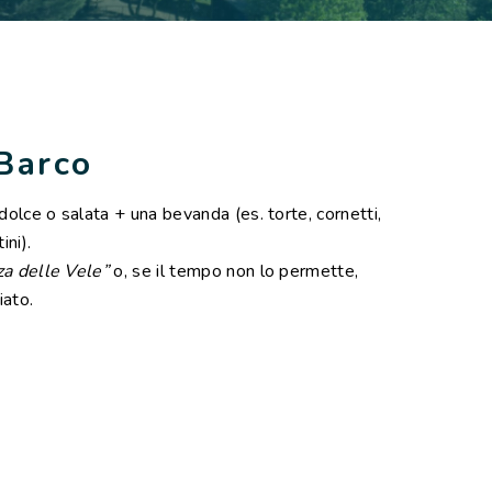
Barco
dolce o salata + una bevanda (es. torte, cornetti,
ini).
za delle Vele”
o, se il tempo non lo permette,
iato.