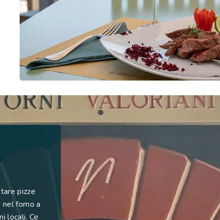
tare pizze
e nel forno a
i locali. Ce