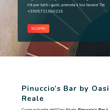
n’è per tutti i gusti, prenota il tuo tavolo! Tel.
+3905731560215
SCOPRI
Pinuccio’s Bar by Oasi
Reale
Cuore pulsante dell’Oasi Reale,
Pinuccio’s Bar
è