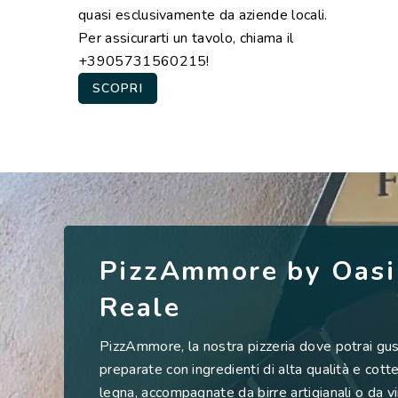
quasi esclusivamente da aziende locali.
Per assicurarti un tavolo, chiama il
+3905731560215!
SCOPRI
PizzAmmore by Oasi
Reale
PizzAmmore, la nostra pizzeria dove potrai gus
preparate con ingredienti di alta qualità e cott
legna, accompagnate da birre artigianali o da vin