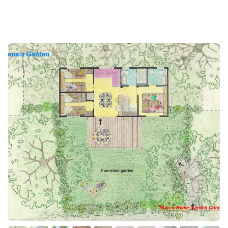
4+2 persone. Gli spazi interni sono accoglienti e
funzionali, dotati di ogni confort. Le ampie vetrate
scorrevoli dell’ingresso e della camera matrimoniale
affacciano sul grande giardino, realizzato secondo l’idea
del “Barco Reale Concept”: il giardino si fonde con lo
spazio interno, poiché l’ingresso dell’alloggio è allo
stesso livello del terreno esterno. Grazie a comode
sedute, spazi ombreggiati e una doccia esterna è
possibile vivere una vacanza immersi nella natura. La
Tenda Baby accoglie due ospiti compresi nel prezzo e
all’occorrenza si trasforma nel perfetto alloggio per i più
piccoli della famiglia.
Camera matrimoniale con letto (190 cm x 150 cm)
con vetrata scorrevole per l'accesso verso l'esterno
1 camera singola con 2 letti (80 cm x 190 cm
2 bagni Easy Clean con lavabo, doccia e WC, di cui 1