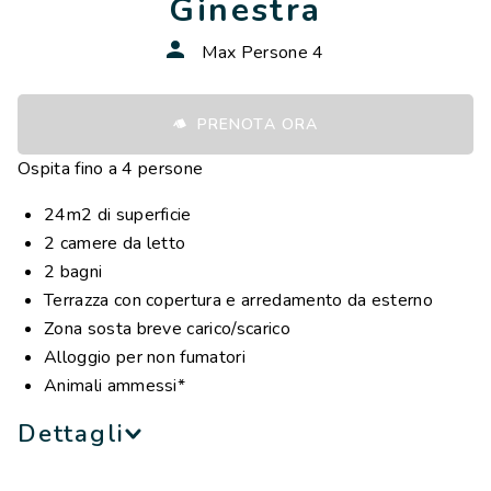
Ginestra
NB: le immagini hanno scopo puramente illustrativo
Max Persone 4
PRENOTA ORA
Ospita fino a 4 persone
24m2 di superficie
2 camere da letto
2 bagni
Terrazza con copertura e arredamento da esterno
Zona sosta breve carico/scarico
Alloggio per non fumatori
Animali ammessi*
Dettagli
La casa mobile Ginestra è uno dei nostri alloggi di prima