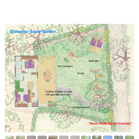
Reale.
Un luogo di calma e relax, immerso in una delle zone più
ricche di tipica vegetazione locale, sospeso tra le chiome
degli alberi e con giochi di luce indimenticabili, grazie
all’esposizione a sud-ovest, verso il mare e il tramonto.
La zona abitabile interna presenta una luminosa area
giorno, con cucina attrezzata e tavolo con divanetto e
sedie. La disposizione e la dotazione delle due camere
rendono la casa mobile Aria Lodge & Nature la scelta
ideale sia per una famiglia, sia per due coppie. La zona
notte, infatti, è formata da due camere da letto ai lati
opposti dell’alloggio. Ogni camera è provvista di bagno
con wc, lavabo e doccia. Una delle due camere può
essere allestita con un letto matrimoniale oppure con
due letti singoli, secondo richiesta. Una delle pareti della
camera, completamente a vetri, dà accesso diretto alla
terrazza. Oltre il vetro soltanto il bosco, il cielo e le