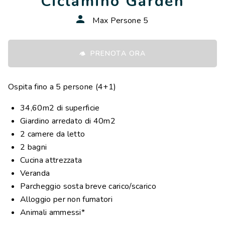
Ciclamino Garden
compresi
Max Persone 5
Cuscini e piumini letto
Lettino e seggiolone bebè disponibili su richiesta
PRENOTA ORA
*in presenza di animali domestici, il costo della pulizia
finale è €90.
NB: le immagini hanno scopo puramente illustrativo
Ospita fino a 5 persone (4+1)
34,60m2 di superficie
Giardino arredato di 40m2
2 camere da letto
2 bagni
Cucina attrezzata
Veranda
Parcheggio sosta breve carico/scarico
Alloggio per non fumatori
Animali ammessi*