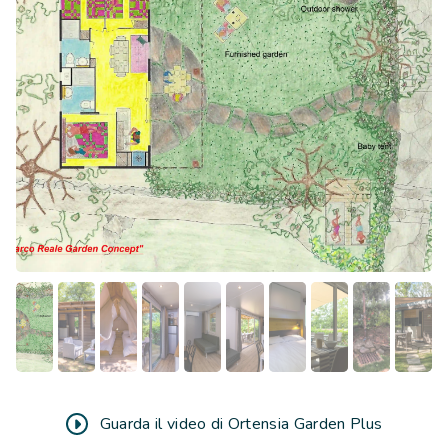
giardino ampio e attrezzato, delimitato da siepi che
garantiscono privacy. In questo generoso spazio esterno
è possibile vivere a contatto con la natura, cucinare sul
BBQ a gas, insaporendo le pietanze con le erbe dell’orto
degli odori esclusivo. A completamento troviamo tavolo
e sedute, ombreggiante, doccia esterna e lavello per le
stoviglie.
La Tenda Baby è dedicata ai più piccoli, per fargli
sperimentare in tutta sicurezza e comodità il campeggio
tradizionale.
Dettagli:
Camera con letto matrimoniale (190 cm x 140 cm)
1 camera con 3 letti singoli (80 cm x 190 cm) di cui
uno estraibile
2 bagni Easy Clean con lavabo, doccia e WC, di cui 1
privato nella stanza matrimoniale con doccia XXL
Guarda il video di Ortensia Garden Plus