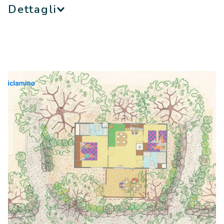
Dettagli
Le case mobili Ciclamino Garden sono sistemazioni molto
grandi, per 4+1 persone. Si caratterizzano per gli spazi
ampi e accoglienti. Grazie all’innovativo metodo di
installazione “Barco Reale Concept” non esiste più alcun
dislivello fra l’interno della casa mobile e il giardino. La
vetrata di accesso a tre ante offre un piacevole affaccio
sul giardino e lascia entrare la luce naturale.
Camera matrimoniale con letto (190 cm x 150 cm)
con vetrata scorrevole per l'accesso verso l'esterno
1 camera singola con 2 letti (80 cm x 190 cm)
2 bagni Easy Clean con lavabo, doccia e WC, di cui 1
privato nella stanza matrimoniale con doccia XXL
Aria condizionata
Vetrata scorrevole a 2 ante per un accesso diretto
all'esterno