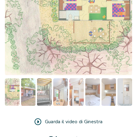
1 cameretta con 3 letti singoli (2 letti misurano1,90 m
x 0,70 m e il terzo misura 1,60 m x 0,64 m)
1 divano letto da 1 piazza e mezzo
2 Bagni (di cui 1 nella camera matrimoniale) con
doccia, lavabo e wc
TV satellitare
Aria condizionata
Cucina equipaggiata: frigo concongelatore, piano
cottura con 4 fornelli, lavello, forno a microonde,
caffettiera, posate, stoviglie, utensili e accessori
Soggiorno con angolo cottura e divano
1 Set lenzuola ed 1 set asciugamani a persona
compresi nel prezzo
Cuscini e piumini letto
Lettino e seggiolone bebè disponibili su richiesta
Guarda il video di Ginestra
*in presenza di animali domestici, il costo della pulizia
finale è €90.