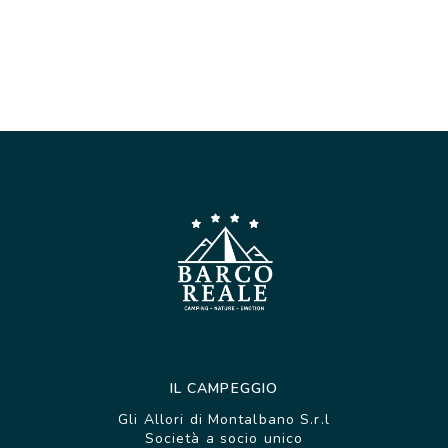
fascia, dotata di tutti i comfort che potresti trovare in un
hotel. Immersa nel verde, nel dettaglio è caratterizzata
da:
Camera da letto matrimoniale (190cm x 140cm)
1 cameretta con 2 letti singoli (2 letti misurano1,90 m
x 0,70)
2 Bagni (di cui 1 nella camera matrimoniale) con
doccia, lavabo e wc
TV satellitare
Aria condizionata
Cucina equipaggiata: piano cottura a 4 fornelli, lavello,
frigo con congelatore, forno a microonde, caffettiera,
posate, stoviglie, utensili e accessori
1 Set lenzuola ed 1 set asciugamani a persona
compresi nel prezzo
IL CAMPEGGIO
Cuscini e piumini letto
Gli Allori di Montalbano S.r.l
Società a socio unico
Lettino e seggiolone bebè disponibili su richiesta