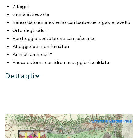
2 bagni
*in presenza di animali domestici, il costo della pulizia
cucina attrezzata
finale è €90.
Banco da cucina esterno con barbecue a gas e lavello
NB: le immagini hanno scopo puramente illustrativo
Orto degli odori
Parcheggio sosta breve carico/scarico
Alloggio per non fumatori
Animali ammessi*
Vasca esterna con idromassaggio riscaldata
Dettagli
Un alloggio caratterizzato da colori e materiali caldi,
naturali, che rimandano ai panorami rurali della Toscana.
Gli ambienti solo delimitati da pareti scorrevoli a
scomparsa che possono separare le varie aree, oppure
creare un open-space tra zona giorno e zona notte.
Open-space che prosegue verso il giardino, grazie alle
due vetrate d’ingresso che affacciano sull’esterno. Un