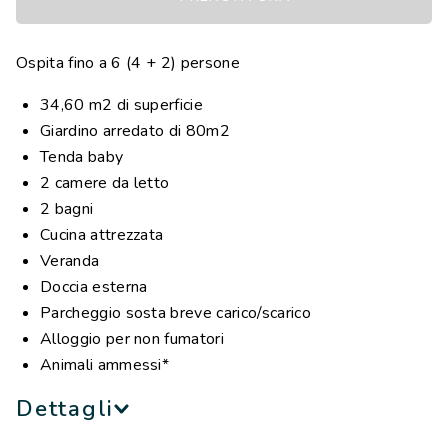
TV satellitare
1 set lenzuola ed 1 set asciugamani a persona
Ospita fino a 6 (4 + 2) persone
compresi
Cuscini e piumini letto
34,60 m2 di superficie
Lettino e seggiolone bebè disponibili su richiesta
Giardino arredato di 80m2
Tenda baby
*in presenza di animali domestici, il costo della pulizia
2 camere da letto
finale è €90.
2 bagni
NB: le immagini hanno scopo puramente illustrativo
Cucina attrezzata
Veranda
Doccia esterna
Parcheggio sosta breve carico/scarico
Alloggio per non fumatori
Animali ammessi*
Dettagli
La Ciclamino Garden Plus è progettata per ospitare fino a