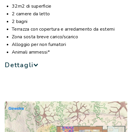
32m2 di superficie
2 camere da letto
2 bagni
Terrazza con copertura e arredamento da esterni
Zona sosta breve carico/scarico
Alloggio per non fumatori
Animali ammessi*
Dettagli
La casa mobile Ciclamino è uno dei nostri alloggi più
semplici, ma allo stesso tempo confortevoli, sia per
quanto riguarda l’allestimento interno, sia per la parte
esterna, caratterizzata da una terrazza coperta arredata.
Nel dettaglio troviamo:
Camera da letto matrimoniale (misure letto: 2,00m x
1,50m)