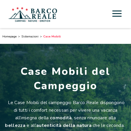
Sistemazioni
Homepage
Sistemazioni
Case Mobili
Servizi
Attività
Case Mobili del
Esperienze
Campeggio
Cicloturismo
Le Case Mobili del campeggio Barco Reale dispongono
Nei dintorni
di tutti i comfort necessari per vivere una vacanza
all’insegna della
comodità
, senza rinunciare alla
Scoprire la Toscana
bellezza
e all’
autenticità della natura
che le circonda.