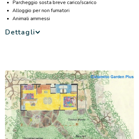
Parcheggio sosta breve carico/scarico
Alloggio per non fumatori
Animali ammessi
Dettagli
L’Ortensia Garden Plus si caratterizza per gli ampi spazi
interni ed esterni, tanto che può ospitare comodamente
fino a 6 persone al suo interno. Arredata con ogni comfort
e comodità, offre una vacanza a contatto con la natura
grazie anche all’innovativa installazione “Barco Reale
Concept” che prevede l’ingresso dell’alloggio allo stesso
livello dell’ampio giardino. Qui si trovano arredi
confortevoli, spazi ombreggiati e una doccia esterna. La
Tenda Nido, situata nel giardino dell’alloggio, offre due
posti letto aggiuntivi (compresi nel prezzo) e può
diventare la sistemazione perfetta per i tuoi bambini che
potranno vivere l’autentica esperienza del campeggio