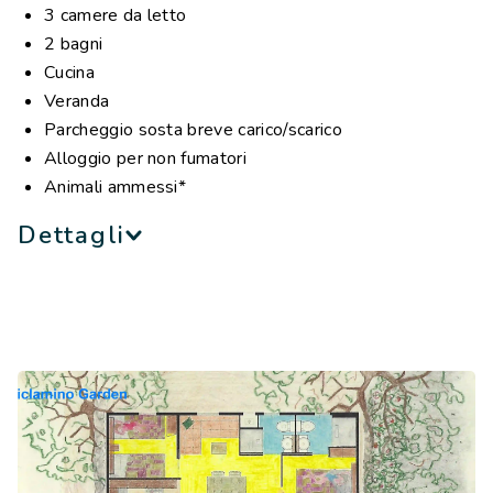
Lettino e seggiolone bebè disponibili su richiesta
3 camere da letto
2 bagni
*in presenza di animali domestici, il costo della pulizia
Cucina
finale è €90.
Veranda
NB: le immagini hanno scopo puramente illustrativo
Parcheggio sosta breve carico/scarico
Alloggio per non fumatori
Animali ammessi*
Dettagli
La casa mobile Ortensia è un esempio dell’innovativo
metodo di installazione “Barco Reale Concept” da noi
ideato. Questo metodo prevede che l’ingresso
dell’alloggio sia allo stesso livello del giardino. Grazie agli
ampi spazi interni ed esterni, sia una famiglia numerosa,
sia un gruppo di amici fino a 6 persone possono vivere
una vacanza immersa nel verde e nel comfort. Nel
dettaglio troviamo: