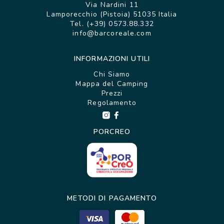
Via Nardini 11
Lamporecchio (Pistoia) 51035 Italia
*in presenza di animali domestici, il costo della pulizia
Tel. (+39) 0573.88.332
finale è €90.
info@barcoreale.com
NB: le immagini hanno scopo puramente illustrativo
INFORMAZIONI UTILI
Chi Siamo
Mappa del Camping
Prezzi
Regolamento
PORCREO
METODI DI PAGAMENTO