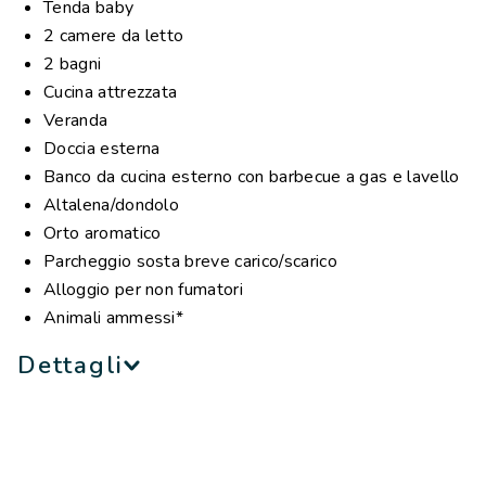
Tenda baby
frigo con congelatore, forno a microonde, caffettiera,
2 camere da letto
posate, stoviglie, utensili e accessori
2 bagni
2 bagni con lavabo, doccia maxi e WC
Cucina attrezzata
1 set lenzuola ed 1 set asciugamani a persona
Veranda
compresi
Doccia esterna
Cuscini e piumini letto
Banco da cucina esterno con barbecue a gas e lavello
Lettino e seggiolone bebè disponibili su richiesta
Altalena/dondolo
Orto aromatico
*in presenza di animali domestici, il costo della pulizia
Parcheggio sosta breve carico/scarico
finale è €90.
Alloggio per non fumatori
NB: le immagini hanno scopo puramente illustrativo
Animali ammessi*
Dettagli
Una delle punte di diamante del resort. Il design e
l’allestimento scelto per queste case mobili ti porteranno
a vivere una nuova esperienza. Un alloggio caratterizzato