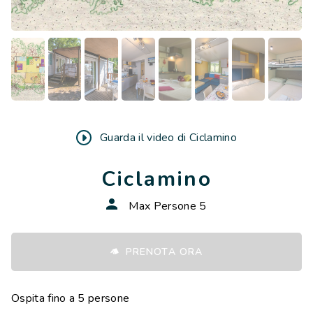
Divano letto (1 piazza) con tavolino
Zona pranzo separata
Cucina ergonomica provvista di piano cottura a 4
fuochi, lavello, frigo con congelatore, forno a
microonde, caffettiera, posate, stoviglie, utensili e
accessori
Lavastoviglie
TV satellitare
Guarda il video di Ciclamino
1 set lenzuola ed 1 set asciugamani a persona
Ciclamino
compresi
Cuscini e piumini letto
Max Persone 5
Lettino e seggiolone bebè disponibili su richiesta
*in presenza di animali domestici, il costo della pulizia
PRENOTA ORA
finale è €90.
NB: le immagini hanno scopo puramente illustrativo
Ospita fino a 5 persone