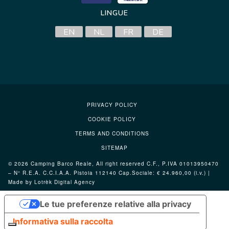
LINGUE
EN
NL
FR
DE
PRIVACY POLICY
COOKIE POLICY
TERMS AND CONDITIONS
SITEMAP
© 2026 Camping Barco Reale, All right reserved C.F., P.IVA 01013950470
– N° R.E.A. C.C.I.A.A. Pistoia 112140 Cap.Sociale: € 24.960,00 (i.v.) |
Made by Lotrèk
Digital Agency
Le tue preferenze relative alla privacy
Informativa sulla raccolta