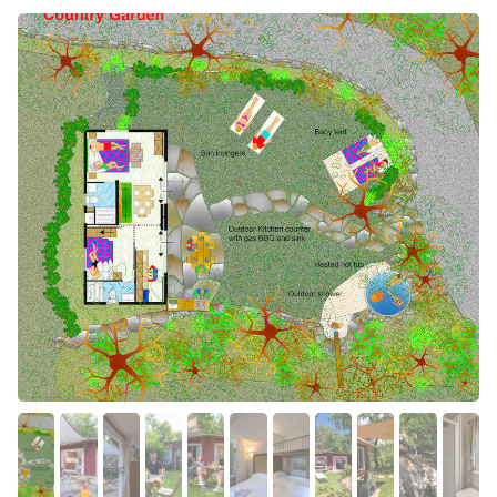
da linee accoglienti e pulite che rendono ogni ambiente
familiare.
L’esterno è stato progettato con particolare cura ed è il
naturale proseguimento dell’alloggio, in modo che lo
spazio fruibile sia eccezionalmente ampio, grazie alla
veranda coperta e al vasto giardino arredato, nel rispetto
della nostra filosofia “Barco Reale Concept”. Nella
veranda si trovano banco da cucina, BBQ a gas e lavello,
tavolo e sedie, per mangiare all’aperto e cucinare
pietanze insaporite con gli odori dell’orto aromatico. Nel
giardino abbiamo sdraio, sedute a dondolo e doccia
esterna, per vivere un’esperienza a stretto contatto con
la natura senza rinunciare alla privacy. Un ulteriore spazio
abitabile è la Tenda Baby, dedicata ai più piccoli, per fargli
sperimentare in tutta sicurezza e comodità il campeggio
tradizionale.
Camera con letto matrimoniale 160 cm x 200 cm