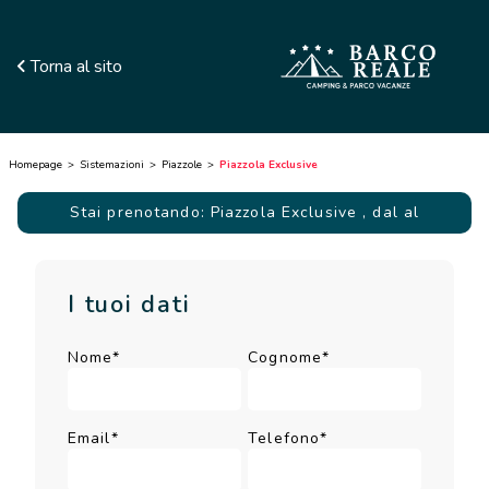
Torna al sito
Homepage
Sistemazioni
Piazzole
Piazzola Exclusive
Stai prenotando: Piazzola Exclusive
, dal al
I tuoi dati
Nome*
Cognome*
Email*
Telefono*