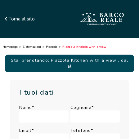
Torna al sito
Homepage
Sistemazioni
Piazzole
Piazzola Kitchen with a view
Stai prenotando: Piazzola Kitchen with a view
, dal
al
I tuoi dati
Nome*
Cognome*
Email*
Telefono*