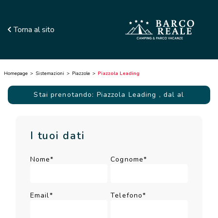
Torna al sito
Homepage
Sistemazioni
Piazzole
Piazzola Leading
Stai prenotando: Piazzola Leading
, dal al
I tuoi dati
Nome*
Cognome*
Email*
Telefono*