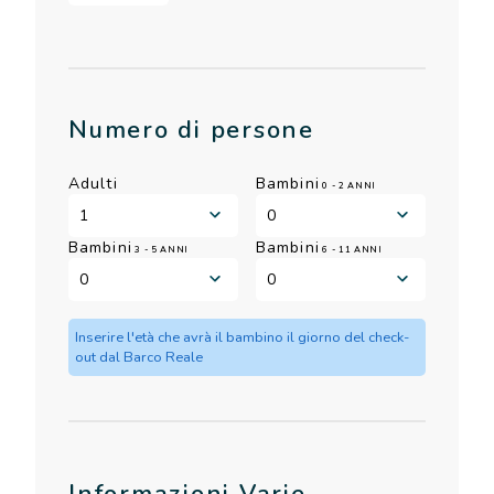
Numero di persone
Adulti
Bambini
0 - 2 ANNI
Bambini
Bambini
3 - 5 ANNI
6 - 11 ANNI
Inserire l'età che avrà il bambino il giorno del check-
out dal Barco Reale
Informazioni Varie