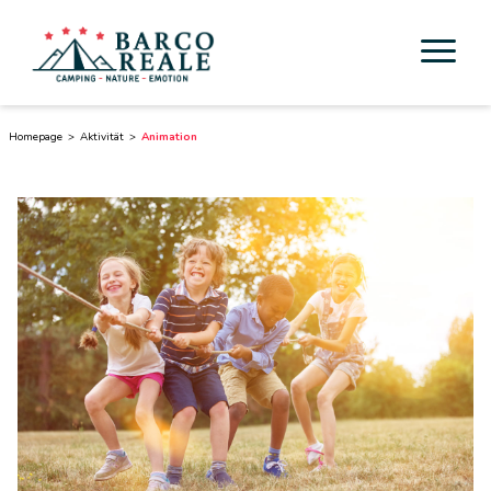
Unterkunft
Homepage
Aktivität
Animation
Dienstleistungen
Aktivität
Esperienze
Cicloturismo
Umgebung
Toskana entdecken