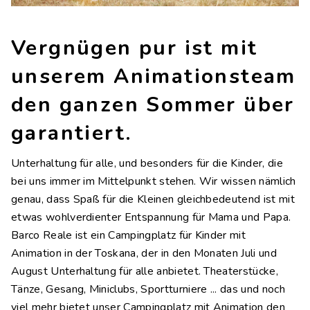
Kontakte
Arbeite mit uns
Vergnügen pur ist mit
LINGUE
unserem Animationsteam
IT
EN
NL
FR
den ganzen Sommer über
garantiert.
Unterhaltung für alle, und besonders für die Kinder, die
bei uns immer im Mittelpunkt stehen. Wir wissen nämlich
genau, dass Spaß für die Kleinen gleichbedeutend ist mit
etwas wohlverdienter Entspannung für Mama und Papa.
Barco Reale ist ein Campingplatz für Kinder mit
Animation in der Toskana, der in den Monaten Juli und
August Unterhaltung für alle anbietet. Theaterstücke,
Tänze, Gesang, Miniclubs, Sportturniere ... das und noch
viel mehr bietet unser Campingplatz mit Animation den