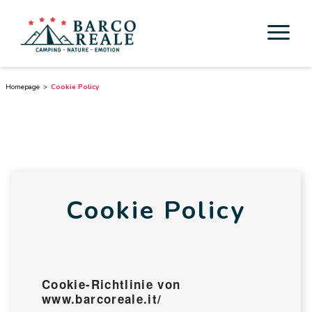
Unterkunft
Homepage
Cookie Policy
Dienstleistungen
Aktivität
Esperienze
Cookie Policy
Cicloturismo
Umgebung
Cookie-Richtlinie von
Toskana entdecken
www.barcoreale.it/