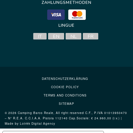
ZAHLUNGSMETHODEN
LINGUE
IT
EN
NL
FR
DATENSCHUTZERKLÄRUNG
COOKIE POLICY
TERMS AND CONDITIONS
SITEMAP
© 2026 Camping Barco Reale, All right reserved C.F., P.IVA 01013950470
– N° R.E.A. C.C.I.A.A. Pistoia 112140 Cap.Sociale: € 24.960,00 (i.v.) |
Made by Lotrèk
Digital Agency