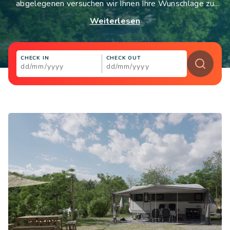
abgelegenen versuchen wir Ihnen Ihre Wunschlage zu
Kontakte
erfüllen.
Weiterlesen
Arbeite mit uns
LINGUE
CHECK IN
CHECK OUT
IT
EN
NL
FR