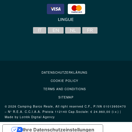
LINGUE
IT
EN
NL
FR
DATENSCHUTZERKLÄRUNG
COOKIE POLICY
TERMS AND CONDITIONS
SITEMAP
© 2026 Camping Barco Reale, All right reserved C.F., P.IVA 01013950470
– N° R.E.A. C.C.I.A.A. Pistoia 112140 Cap.Sociale: € 24.960,00 (i.v.) |
Made by Lotrèk
Digital Agency
Ihre Datenschutzeinstellungen