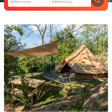
Kontakte
Arbeite mit uns
LINGUE
IT
EN
NL
FR