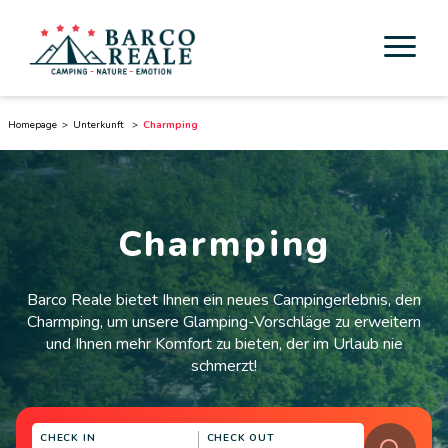
Unterkunft
Homepage
Unterkunft
Charmping
Dienstleistungen
Aktivität
Charmping
Esperienze
Barco Reale bietet Ihnen ein neues Campingerlebnis, den
Cicloturismo
Charmping, um unsere Glamping-Vorschläge zu erweitern
und Ihnen mehr Komfort zu bieten, der im Urlaub nie
Umgebung
schmerzt!
Toskana entdecken
CHECK IN
CHECK OUT