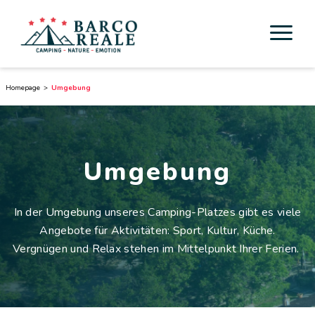
Unterkunft
Homepage
Umgebung
Dienstleistungen
Aktivität
Umgebung
Esperienze
In der Umgebung unseres Camping-Platzes gibt es viele
Cicloturismo
Angebote für Aktivitäten: Sport, Kultur, Küche.
Vergnügen und Relax stehen im Mittelpunkt Ihrer Ferien.
Umgebung
Toskana entdecken