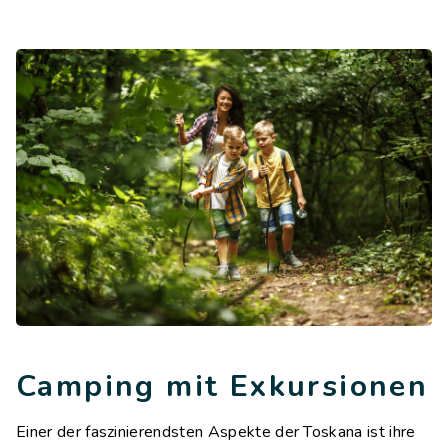
Kontakte
Arbeite mit uns
LINGUE
IT
EN
NL
FR
Camping mit Exkursionen
Einer der faszinierendsten Aspekte der Toskana ist ihre