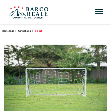
Unterkunft
Homepage
Umgebung
Sport
Dienstleistungen
Aktivität
Esperienze
Cicloturismo
Umgebung
Toskana entdecken