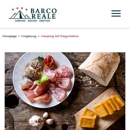
Unterkunft
Homepage
Umgebung
Camping mit Degustation
Dienstleistungen
Aktivität
Esperienze
Cicloturismo
Umgebung
Toskana entdecken