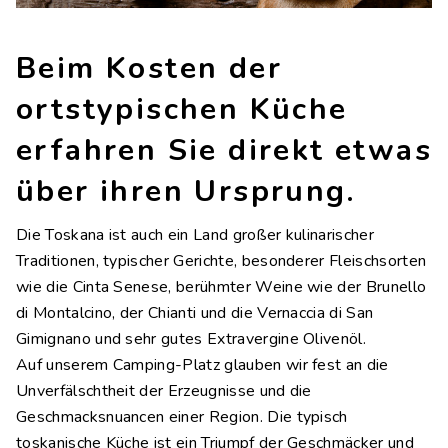
Kontakte
Arbeite mit uns
Beim Kosten der
LINGUE
ortstypischen Küche
IT
EN
NL
FR
erfahren Sie direkt etwas
über ihren Ursprung.
Die Toskana ist auch ein Land großer kulinarischer
Traditionen, typischer Gerichte, besonderer Fleischsorten
wie die Cinta Senese, berühmter Weine wie der Brunello
di Montalcino, der Chianti und die Vernaccia di San
Gimignano und sehr gutes Extravergine Olivenöl.
Auf unserem Camping-Platz glauben wir fest an die
Unverfälschtheit der Erzeugnisse und die
Geschmacksnuancen einer Region. Die typisch
toskanische Küche ist ein Triumpf der Geschmäcker und