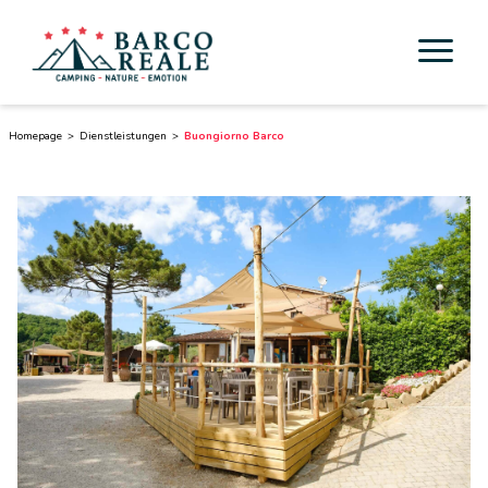
Unterkunft
Homepage
Dienstleistungen
Buongiorno Barco
Dienstleistungen
Aktivität
Esperienze
Cicloturismo
Umgebung
Toskana entdecken