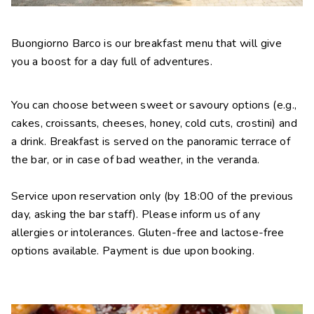
Kontakte
Arbeite mit uns
Buongiorno Barco is our breakfast menu that will give
you a boost for a day full of adventures.
LINGUE
IT
EN
NL
FR
You can choose between sweet or savoury options (e.g.,
cakes, croissants, cheeses, honey, cold cuts, crostini) and
a drink. Breakfast is served on the panoramic terrace of
the bar, or in case of bad weather, in the veranda.
Service upon reservation only (by 18:00 of the previous
day, asking the bar staff). Please inform us of any
allergies or intolerances. Gluten-free and lactose-free
options available. Payment is due upon booking.