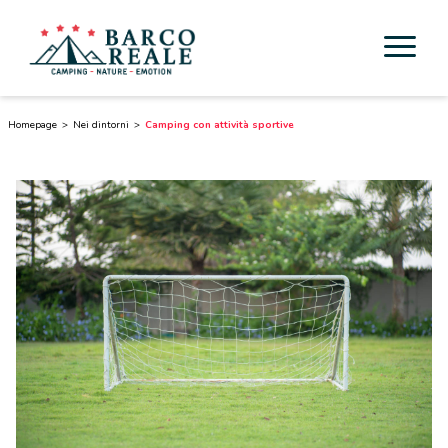
Sistemazioni
Homepage
Nei dintorni
Camping con attività sportive
Servizi
Attività
Esperienze
Cicloturismo
Nei dintorni
Scoprire la Toscana