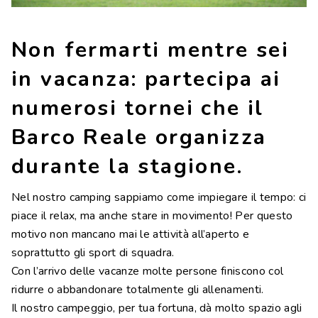
Contatti
Lavora con noi
Non fermarti mentre sei
LINGUE
in vacanza: partecipa ai
EN
NL
FR
DE
numerosi tornei che il
Barco Reale organizza
durante la stagione.
Nel nostro camping sappiamo come impiegare il tempo: ci
piace il relax, ma anche stare in movimento! Per questo
motivo non mancano mai le attività all’aperto e
soprattutto gli sport di squadra.
Con l’arrivo delle vacanze molte persone finiscono col
ridurre o abbandonare totalmente gli allenamenti.
Il nostro campeggio, per tua fortuna, dà molto spazio agli