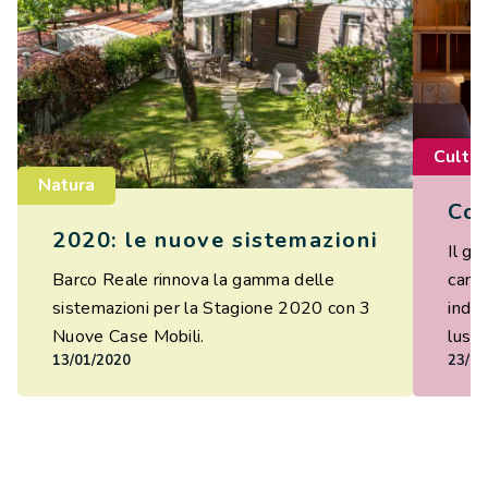
Cultur
Natura
Cos
2020: le nuove sistemazioni
Il gl
camp
Barco Reale rinnova la gamma delle
indic
sistemazioni per la Stagione 2020 con 3
lusso
Nuove Case Mobili.
23/10
13/01/2020