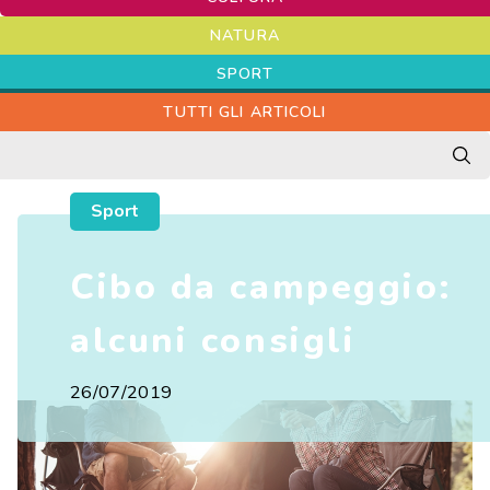
Contatti
NATURA
Lavora con noi
SPORT
LINGUE
TUTTI GLI ARTICOLI
EN
Sport
Cibo da campeggio:
alcuni consigli
26/07/2019