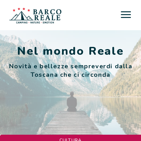
Sistemazioni
Nel mondo Reale
Servizi
Novità e bellezze sempreverdi dalla
Attività
Toscana che ci circonda
Esperienze
Cicloturismo
Nei dintorni
Scoprire la Toscana
CULTURA